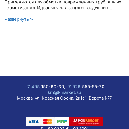
Применяются для обмотки поврежденных труб, для их
герметизации. Идеальны для защиты воздушных
каналов от воды, влажности и пара.
Развернуть
Кроме того, ленты применяются для заклеивания
поврежденных поверхностей, для пучкования
проводов, для укрепления грузов, запечатывания тары
и защиты товаров, подвеграющихся воздействию воды
и влаги и т.д.
СВОЙСТВА:
Ширина ленты : 50 мм
+7
495
150-60-30,
+7
926
555-55-20
km@kmarket.su
Длина ленты : 40 м
Москва, ул. Красная Сосна, 2к1с1. Ворота №7
$ - 80.9293,
€ - 93.1901