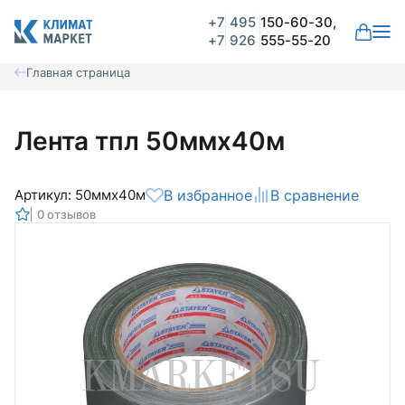
+7
495
150-60-30,
+7
926
555-55-20
Главная страница
Лента тпл 50ммх40м
Артикул: 50ммх40м
В избранное
В сравнение
0 отзывов
Общая оценка
Вероятно ранее вы уже совершали
покупки на нашем сайте и ваш аккаунт
был создан автоматически.
Для оформления заказа необходимо
Комментарий
войти в личный кабинет.
Авторизоваться