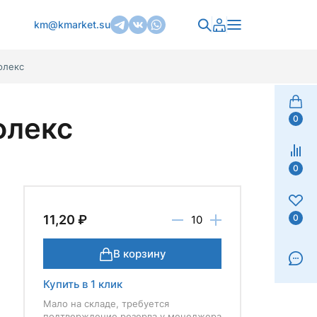
km@kmarket.su
флекс
флекс
0
0
0
11,20 ₽
В корзину
Купить в 1 клик
Мало на складе, требуется
подтверждение резерва у менеджера