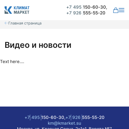
+7
495
150-60-30,
+7
926
555-55-20
Главная страница
Видео и новости
Text here....
+7
495
150-60-30,
+7
926
555-55-20
km@kmarket.su
Москва, ул. Красная Сосна, 2к1с1. Ворота №7