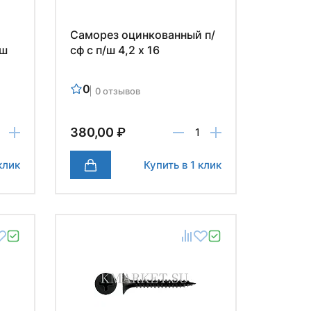
Саморез оцинкованный п/
/ш
сф с п/ш 4,2 х 16
0
0 отзывов
380,00 ₽
клик
Купить в 1 клик