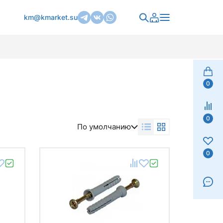
km@kmarket.su
0
0
По умолчанию
0