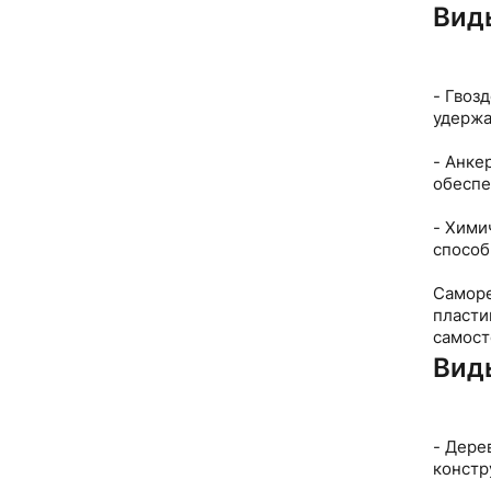
Вид
- Гвоз
удержа
- Анке
обеспе
- Хими
способ
Саморе
пласти
самост
Вид
- Дере
констр