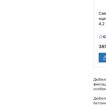
Сам
оци
4,2 
0
385
Дюбель
фиксац
особен
Дюбель
бетонн