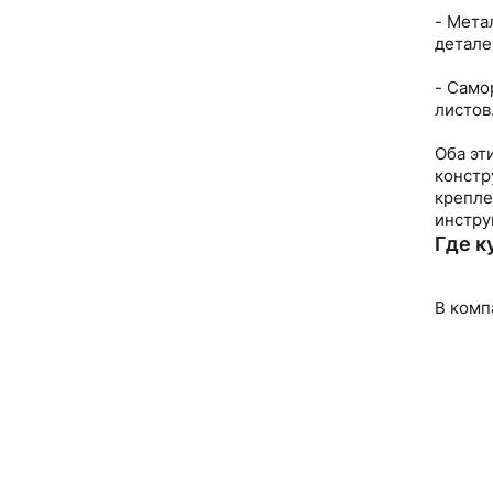
- Мета
детале
- Само
листов
Оба эт
констр
крепле
инстру
Где к
В комп