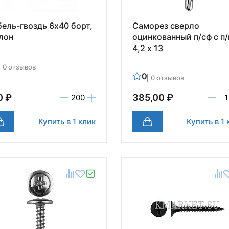
ель-гвоздь 6х40 борт,
Саморез сверло
лон
оцинкованный п/сф с п
4,2 х 13
0 отзывов
0
0 отзывов
0 ₽
385,00 ₽
Купить в 1 клик
Купить в 1 